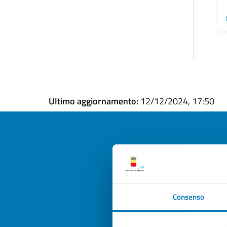
Ultimo aggiornamento:
12/12/2024, 17:50
Quan
pagi
Consenso
Valuta la
Selezi
Valuta 
Val