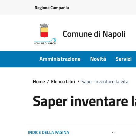
Vai ai contenuti
Vai al footer
Regione Campania
Comune di Napoli
Amministrazione
Novità
Servizi
Home
Elenco Libri
Saper inventare la vita
Saper inventare l
INDICE DELLA PAGINA