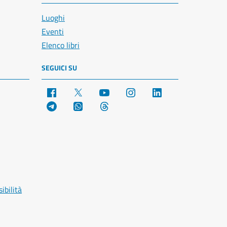
Luoghi
Eventi
Elenco libri
SEGUICI SU
Facebook
X
YouTube
Instagram
LinkedIn
Telegram
WhatsApp
Threads
ibilità