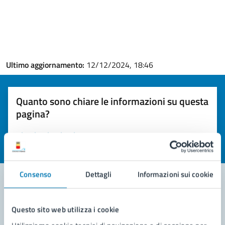
Ultimo aggiornamento:
12/12/2024, 18:46
Quanto sono chiare le informazioni su questa
pagina?
Valuta la chiarezza delle informazioni (da 1 a 5 stelle)
Seleziona il numero di stelle per valutare la chiarezza delle i
Valuta 1 stelle su 5
Valuta 2 stelle su 5
Valuta 3 stelle su 5
Valuta 4 stelle su 5
Valuta 5 stelle su 5
Consenso
Dettagli
Informazioni sui cookie
Contatta il comune
Questo sito web utilizza i cookie