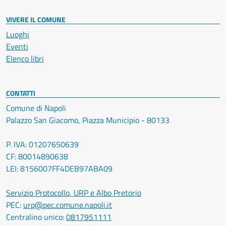
VIVERE IL COMUNE
Luoghi
Eventi
Elenco libri
CONTATTI
Comune di Napoli
Palazzo San Giacomo, Piazza Municipio - 80133
P. IVA: 01207650639
CF: 80014890638
LEI: 8156007FF4DEB97ABA09
Servizio Protocollo, URP e Albo Pretorio
PEC:
urp@pec.comune.napoli.it
Centralino unico:
0817951111