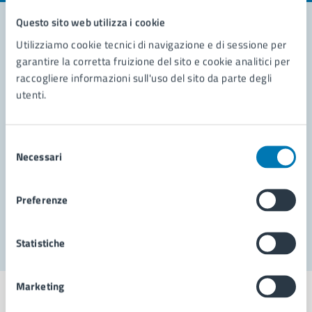
Questo sito web utilizza i cookie
Utilizziamo cookie tecnici di navigazione e di sessione per
Contatta il comune
garantire la corretta fruizione del sito e cookie analitici per
raccogliere informazioni sull'uso del sito da parte degli
Leggi le domande frequenti
utenti.
Richiedi assistenza
Selezione
Prenota appuntamento
Necessari
del
consenso
Problemi in città
Preferenze
Segnala disservizio
Statistiche
Marketing