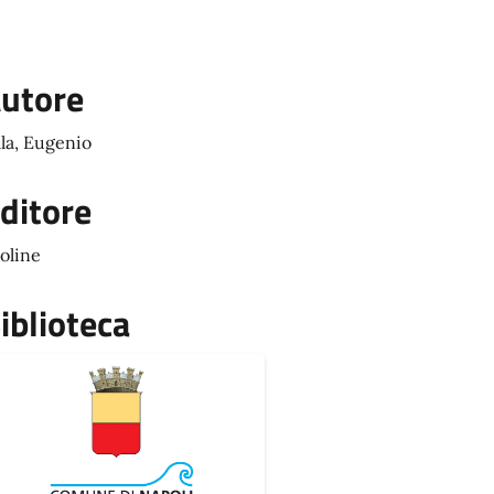
utore
lla, Eugenio
ditore
oline
iblioteca