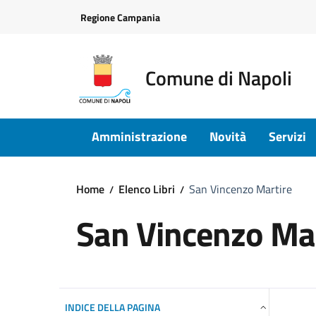
Vai ai contenuti
Vai al footer
Regione Campania
Comune di Napoli
Amministrazione
Novità
Servizi
Home
Elenco Libri
San Vincenzo Martire
San Vincenzo Mar
INDICE DELLA PAGINA