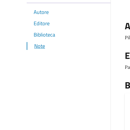
Autore
A
Editore
Biblioteca
Pi
Note
E
Pa
B