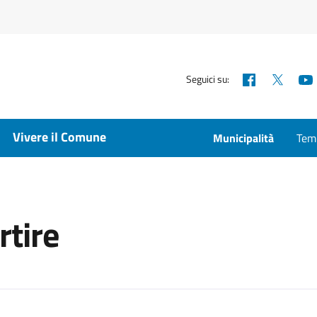
Facebook
X
Seguici su:
Vivere il Comune
Municipalità
Temp
tire