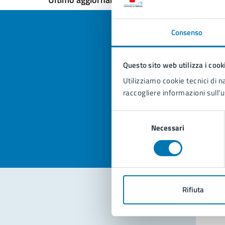
Consenso
Questo sito web utilizza i cook
Quan
Utilizziamo cookie tecnici di n
pagi
raccogliere informazioni sull'u
Valuta la
Selezi
Selezione
Valuta 
Val
Necessari
del
consenso
Rifiuta
Con