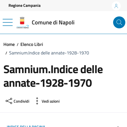
Vai ai contenuti
Vai al footer
Regione Campania
Comune di Napoli
Home
Elenco Libri
Samnium.Indice delle annate-1928-1970
Samnium.Indice delle
annate-1928-1970
Condividi
Vedi azioni
INDICE DELLA PAGINA