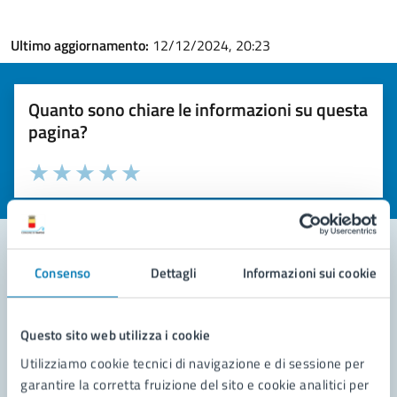
Ultimo aggiornamento:
12/12/2024, 20:23
Quanto sono chiare le informazioni su questa
pagina?
Valuta la chiarezza delle informazioni (da 1 a 5 stelle)
Seleziona il numero di stelle per valutare la chiarezza delle i
Valuta 1 stelle su 5
Valuta 2 stelle su 5
Valuta 3 stelle su 5
Valuta 4 stelle su 5
Valuta 5 stelle su 5
Consenso
Dettagli
Informazioni sui cookie
Contatta il comune
Leggi le domande frequenti
Questo sito web utilizza i cookie
Utilizziamo cookie tecnici di navigazione e di sessione per
Richiedi assistenza
garantire la corretta fruizione del sito e cookie analitici per