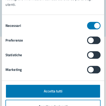
utenti.
Problemi in città
Segnala disservizio
Selezione
Necessari
del
consenso
Preferenze
Statistiche
Comune di Napoli
Marketing
AMMINISTRAZIONE
Aree amministrative
Organi di governo
Accetta tutti
Municipalità
Uffici