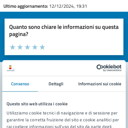
Ultimo aggiornamento:
12/12/2024, 19:31
Quanto sono chiare le informazioni su questa
pagina?
Valuta la chiarezza delle informazioni (da 1 a 5 stelle)
Seleziona il numero di stelle per valutare la chiarezza delle i
Valuta 1 stelle su 5
Valuta 2 stelle su 5
Valuta 3 stelle su 5
Valuta 4 stelle su 5
Valuta 5 stelle su 5
Consenso
Dettagli
Informazioni sui cookie
Contatta il comune
Leggi le domande frequenti
Questo sito web utilizza i cookie
Richiedi assistenza
Utilizziamo cookie tecnici di navigazione e di sessione per
garantire la corretta fruizione del sito e cookie analitici per
Prenota appuntamento
raccogliere informazioni sull'uso del sito da parte degli