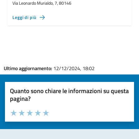
Via Leonardo Murialdo, 7, 80146
Leggi di più
Ultimo aggiornamento:
12/12/2024, 18:02
Quanto sono chiare le informazioni su questa
pagina?
Valuta la chiarezza delle informazioni (da 1 a 5 stelle)
Seleziona il numero di stelle per valutare la chiarezza delle i
Valuta 1 stelle su 5
Valuta 2 stelle su 5
Valuta 3 stelle su 5
Valuta 4 stelle su 5
Valuta 5 stelle su 5