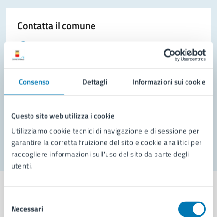
Contatta il comune
Leggi le domande frequenti
Richiedi assistenza
Consenso
Dettagli
Informazioni sui cookie
Prenota appuntamento
Problemi in città
Questo sito web utilizza i cookie
Segnala disservizio
Utilizziamo cookie tecnici di navigazione e di sessione per
garantire la corretta fruizione del sito e cookie analitici per
raccogliere informazioni sull'uso del sito da parte degli
utenti.
Selezione
Necessari
del