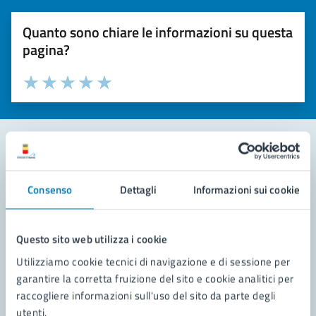
Quanto sono chiare le informazioni su questa
pagina?
Valuta la chiarezza delle informazioni (da 1 a 5 stelle)
Seleziona il numero di stelle per valutare la chiarezza delle i
Valuta 1 stelle su 5
Valuta 2 stelle su 5
Valuta 3 stelle su 5
Valuta 4 stelle su 5
Valuta 5 stelle su 5
Contatta il comune
Consenso
Dettagli
Informazioni sui cookie
Leggi le domande frequenti
Richiedi assistenza
Questo sito web utilizza i cookie
Utilizziamo cookie tecnici di navigazione e di sessione per
Prenota appuntamento
garantire la corretta fruizione del sito e cookie analitici per
raccogliere informazioni sull'uso del sito da parte degli
Problemi in città
utenti.