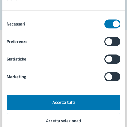
Segnala disservizio
Selezione
Necessari
del
consenso
Preferenze
Statistiche
Comune di Napoli
Marketing
AMMINISTRAZIONE
Aree amministrative
Organi di governo
Municipalità
Accetta tutti
Uffici
Enti e fondazioni
Accetta selezionati
Politici