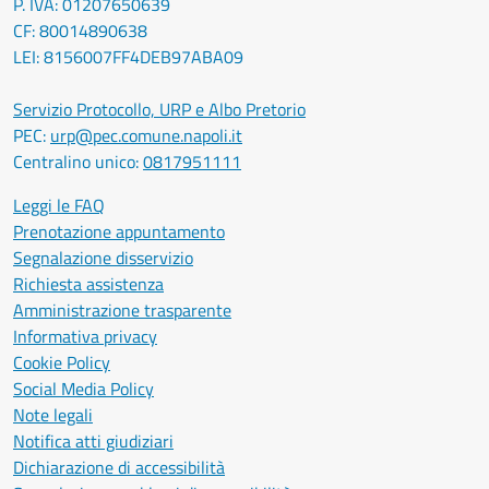
P. IVA: 01207650639
CF: 80014890638
LEI: 8156007FF4DEB97ABA09
Servizio Protocollo, URP e Albo Pretorio
PEC:
urp@pec.comune.napoli.it
Centralino unico:
0817951111
Leggi le FAQ
Prenotazione appuntamento
Segnalazione disservizio
Richiesta assistenza
Amministrazione trasparente
Informativa privacy
Cookie Policy
Social Media Policy
Note legali
Notifica atti giudiziari
Dichiarazione di accessibilità