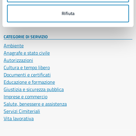
Personale amministrativo
Documenti e dati
Rifiuta
Intranet, posta aziendale e protocollo
CATEGORIE DI SERVIZIO
Ambiente
Anagrafe e stato civile
Autorizzazioni
Cultura e tempo libero
Documenti e certificati
Educazione e formazione
Giustizia e sicurezza pubblica
Imprese e commercio
Salute, benessere e assistenza
Servizi Cimiteriali
Vita lavorativa