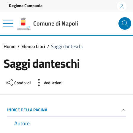
Vai ai contenuti
Vai al footer
Regione Campania
Comune di Napoli
Home
Elenco Libri
Saggi danteschi
Saggi danteschi
Condividi
Vedi azioni
INDICE DELLA PAGINA
Autore