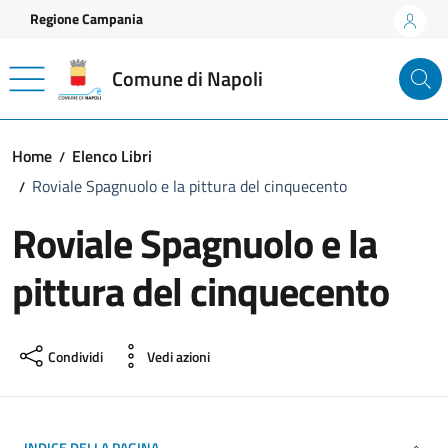
Vai ai contenuti
Vai al footer
Regione Campania
Comune di Napoli
Home
Elenco Libri
Roviale Spagnuolo e la pittura del cinquecento
Roviale Spagnuolo e la
pittura del cinquecento
Condividi
Vedi azioni
INDICE DELLA PAGINA