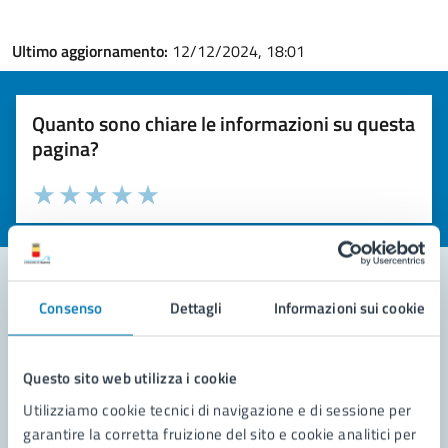
Ultimo aggiornamento:
12/12/2024, 18:01
Quanto sono chiare le informazioni su questa
pagina?
Valuta la chiarezza delle informazioni (da 1 a 5 stelle)
Seleziona il numero di stelle per valutare la chiarezza delle i
Valuta 1 stelle su 5
Valuta 2 stelle su 5
Valuta 3 stelle su 5
Valuta 4 stelle su 5
Valuta 5 stelle su 5
Consenso
Dettagli
Informazioni sui cookie
Contatta il comune
Leggi le domande frequenti
Questo sito web utilizza i cookie
Utilizziamo cookie tecnici di navigazione e di sessione per
Richiedi assistenza
garantire la corretta fruizione del sito e cookie analitici per