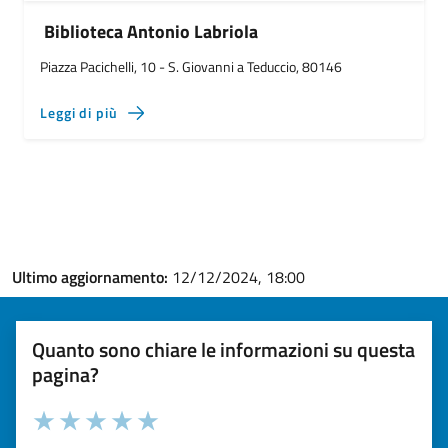
Biblioteca Antonio Labriola
Piazza Pacichelli, 10 - S. Giovanni a Teduccio, 80146
Leggi di più
Ultimo aggiornamento:
12/12/2024, 18:00
Quanto sono chiare le informazioni su questa
pagina?
Valuta la chiarezza delle informazioni (da 1 a 5 stelle)
Seleziona il numero di stelle per valutare la chiarezza delle i
Valuta 1 stelle su 5
Valuta 2 stelle su 5
Valuta 3 stelle su 5
Valuta 4 stelle su 5
Valuta 5 stelle su 5