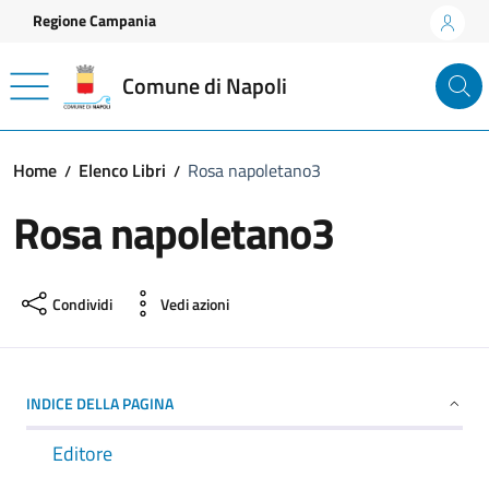
Vai ai contenuti
Vai al footer
Regione Campania
Comune di Napoli
Home
Elenco Libri
Rosa napoletano3
Rosa napoletano3
Condividi
Vedi azioni
INDICE DELLA PAGINA
Editore