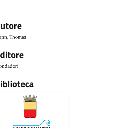
utore
ann, Thomas
ditore
ondadori
iblioteca