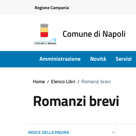
Vai ai contenuti
Vai al footer
Regione Campania
Comune di Napoli
Amministrazione
Novità
Servizi
Home
Elenco Libri
Romanzi brevi
Romanzi brevi
INDICE DELLA PAGINA