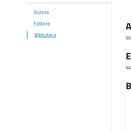
Autore
A
Editore
Biblioteca
M
E
M
B