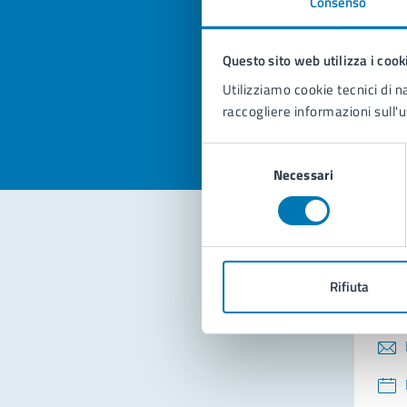
Consenso
Quan
pagi
Questo sito web utilizza i cook
Valuta la
Selezi
Utilizziamo cookie tecnici di n
Valuta 
Val
raccogliere informazioni sull'u
Selezione
Necessari
del
consenso
Con
Rifiuta