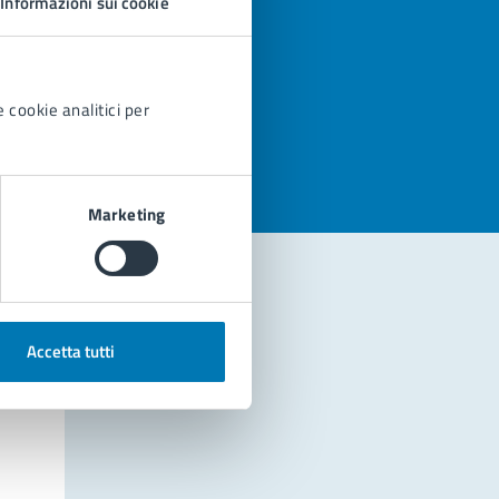
Informazioni sui cookie
azioni
 cookie analitici per
Marketing
Accetta tutti