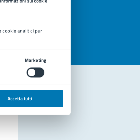
Informazioni sui cookie
azioni
 cookie analitici per
Marketing
Accetta tutti