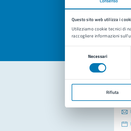
Consenso
Quan
pagi
Questo sito web utilizza i cook
Valuta la
Selezi
Utilizziamo cookie tecnici di n
Valuta 
Val
raccogliere informazioni sull'u
Selezione
Necessari
del
consenso
Con
Rifiuta