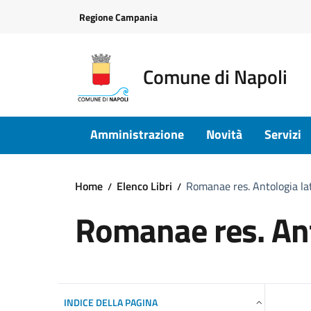
Vai ai contenuti
Vai al footer
Regione Campania
Comune di Napoli
Amministrazione
Novità
Servizi
Home
Elenco Libri
Romanae res. Antologia la
Romanae res. Ant
INDICE DELLA PAGINA