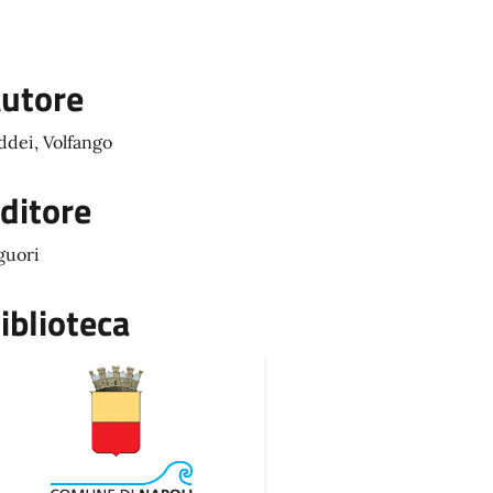
utore
ddei, Volfango
ditore
guori
iblioteca