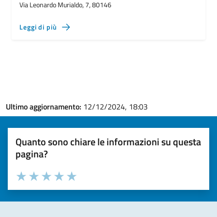
Via Leonardo Murialdo, 7, 80146
Leggi di più
Ultimo aggiornamento:
12/12/2024, 18:03
Quanto sono chiare le informazioni su questa
pagina?
Valuta la chiarezza delle informazioni (da 1 a 5 stelle)
Seleziona il numero di stelle per valutare la chiarezza delle i
Valuta 1 stelle su 5
Valuta 2 stelle su 5
Valuta 3 stelle su 5
Valuta 4 stelle su 5
Valuta 5 stelle su 5