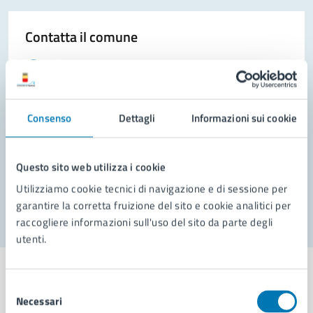
Contatta il comune
Leggi le domande frequenti
Richiedi assistenza
Consenso
Dettagli
Informazioni sui cookie
Prenota appuntamento
Problemi in città
Questo sito web utilizza i cookie
Segnala disservizio
Utilizziamo cookie tecnici di navigazione e di sessione per
garantire la corretta fruizione del sito e cookie analitici per
raccogliere informazioni sull'uso del sito da parte degli
utenti.
Selezione
Necessari
del