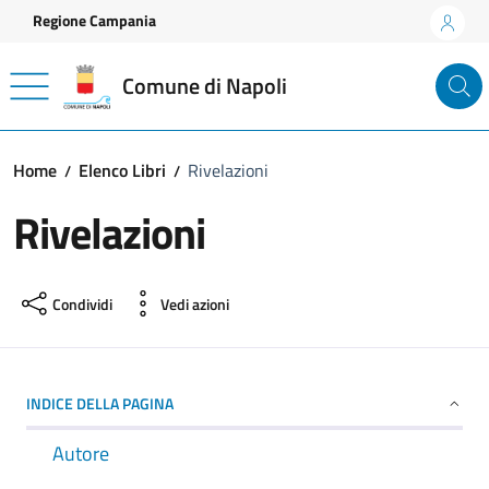
Vai ai contenuti
Vai al footer
Regione Campania
Comune di Napoli
Home
Elenco Libri
Rivelazioni
Rivelazioni
Condividi
Vedi azioni
INDICE DELLA PAGINA
Autore