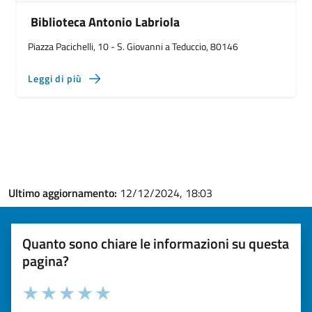
Biblioteca Antonio Labriola
Piazza Pacichelli, 10 - S. Giovanni a Teduccio, 80146
Leggi di più
Ultimo aggiornamento:
12/12/2024, 18:03
Quanto sono chiare le informazioni su questa
pagina?
Valuta la chiarezza delle informazioni (da 1 a 5 stelle)
Seleziona il numero di stelle per valutare la chiarezza delle i
Valuta 1 stelle su 5
Valuta 2 stelle su 5
Valuta 3 stelle su 5
Valuta 4 stelle su 5
Valuta 5 stelle su 5