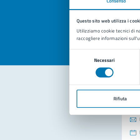
Consenso
Quan
pagi
Questo sito web utilizza i cook
Valuta la
Selezi
Utilizziamo cookie tecnici di n
Valuta 
Val
raccogliere informazioni sull'u
Selezione
Necessari
del
consenso
Con
Rifiuta