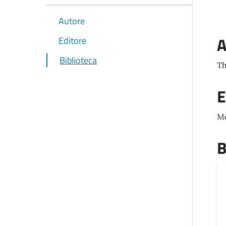
Autore
A
Editore
Biblioteca
Th
E
M
B