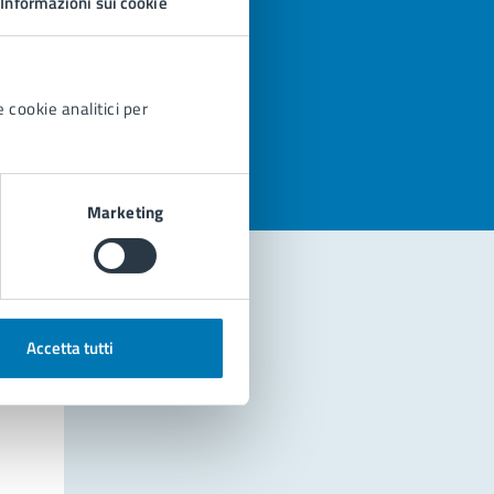
Informazioni sui cookie
azioni
 cookie analitici per
Marketing
Accetta tutti