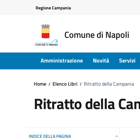
Vai ai contenuti
Vai al footer
Regione Campania
Comune di Napoli
Amministrazione
Novità
Servizi
Home
Elenco Libri
Ritratto della Campania
Ritratto della C
INDICE DELLA PAGINA