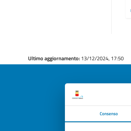
Ultimo aggiornamento:
13/12/2024, 17:50
Quan
pagi
Consenso
Valuta la
Selezi
Valuta 
Val