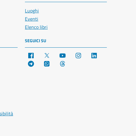
Luoghi
Eventi
Elenco libri
SEGUICI SU
Facebook
X
YouTube
Instagram
LinkedIn
Telegram
WhatsApp
Threads
ibilità