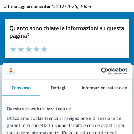
Ultimo aggiornamento:
12/12/2024, 20:05
Quanto sono chiare le informazioni su questa
pagina?
Valuta la chiarezza delle informazioni (da 1 a 5 stelle)
Seleziona il numero di stelle per valutare la chiarezza delle i
Valuta 1 stelle su 5
Valuta 2 stelle su 5
Valuta 3 stelle su 5
Valuta 4 stelle su 5
Valuta 5 stelle su 5
Consenso
Dettagli
Informazioni sui cookie
Contatta il comune
Leggi le domande frequenti
Questo sito web utilizza i cookie
Richiedi assistenza
Utilizziamo cookie tecnici di navigazione e di sessione per
garantire la corretta fruizione del sito e cookie analitici per
Prenota appuntamento
raccogliere informazioni sull'uso del sito da parte degli