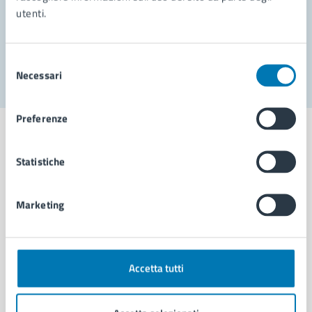
utenti.
Problemi in città
Segnala disservizio
Selezione
Necessari
del
consenso
Preferenze
Statistiche
Comune di Napoli
Marketing
AMMINISTRAZIONE
Aree amministrative
Organi di governo
Accetta tutti
Municipalità
Uffici