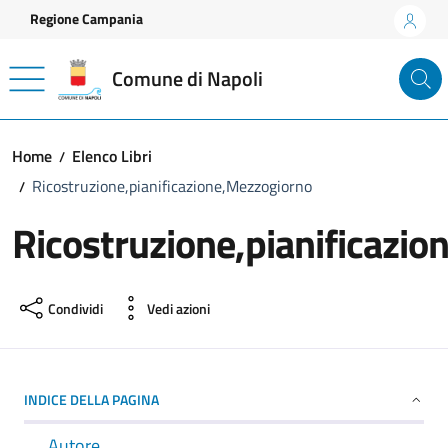
Vai ai contenuti
Vai al footer
Regione Campania
Comune di Napoli
Home
Elenco Libri
Ricostruzione,pianificazione,Mezzogiorno
Ricostruzione,pianificazi
Condividi
Vedi azioni
INDICE DELLA PAGINA
Autore