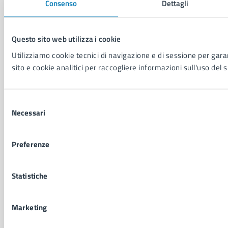
Consenso
Dettagli
NOVITÀ
Notizie
Questo sito web utilizza i cookie
Avvisi
Utilizziamo cookie tecnici di navigazione e di sessione per garan
Comunicati
sito e cookie analitici per raccogliere informazioni sull'uso del s
Comunicati stampa della Giunta Comunale
Comunicati stampa del Consiglio Comunale
Selezione
Necessari
del
VIVERE IL COMUNE
consenso
Luoghi
Preferenze
Eventi
Elenco libri
Statistiche
CONTATTI
Marketing
Comune di Napoli
Palazzo San Giacomo, Piazza Municipio - 80133