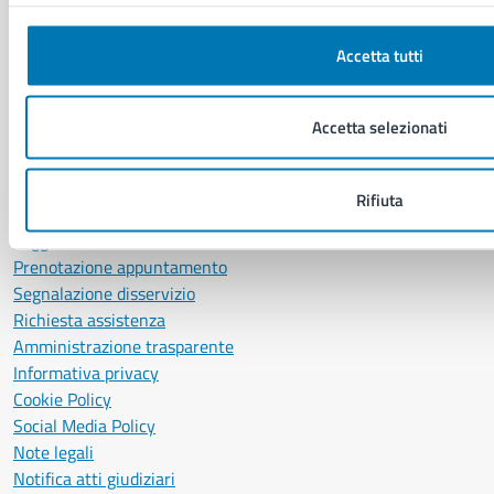
P. IVA: 01207650639
Accetta tutti
CF: 80014890638
LEI: 8156007FF4DEB97ABA09
Accetta selezionati
Servizio Protocollo, URP e Albo Pretorio
PEC:
urp@pec.comune.napoli.it
Centralino unico:
0817951111
Rifiuta
Leggi le FAQ
Prenotazione appuntamento
Segnalazione disservizio
Richiesta assistenza
Amministrazione trasparente
Informativa privacy
Cookie Policy
Social Media Policy
Note legali
Notifica atti giudiziari