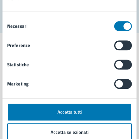
Segnala disservizio
Selezione
Necessari
del
consenso
Preferenze
Statistiche
Comune di Napoli
Marketing
AMMINISTRAZIONE
Aree amministrative
Organi di governo
Municipalità
Accetta tutti
Uffici
Enti e fondazioni
Accetta selezionati
Politici