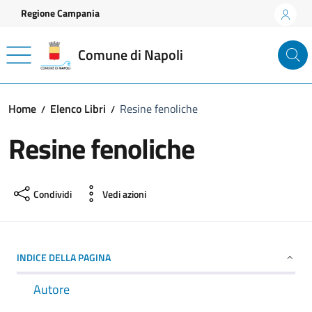
Vai ai contenuti
Vai al footer
Regione Campania
Comune di Napoli
Home
Elenco Libri
Resine fenoliche
Resine fenoliche
Condividi
Vedi azioni
INDICE DELLA PAGINA
Autore