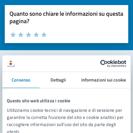
Quanto sono chiare le informazioni su questa
pagina?
Valuta la chiarezza delle informazioni (da 1 a 5 stelle)
Seleziona il numero di stelle per valutare la chiarezza delle i
Valuta 1 stelle su 5
Valuta 2 stelle su 5
Valuta 3 stelle su 5
Valuta 4 stelle su 5
Valuta 5 stelle su 5
Contatta il comune
Consenso
Dettagli
Informazioni sui cookie
Leggi le domande frequenti
Richiedi assistenza
Questo sito web utilizza i cookie
Utilizziamo cookie tecnici di navigazione e di sessione per
Prenota appuntamento
garantire la corretta fruizione del sito e cookie analitici per
raccogliere informazioni sull'uso del sito da parte degli
Problemi in città
utenti.