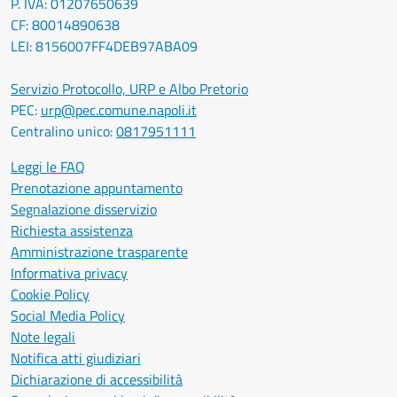
P. IVA: 01207650639
CF: 80014890638
LEI: 8156007FF4DEB97ABA09
Servizio Protocollo, URP e Albo Pretorio
PEC:
urp@pec.comune.napoli.it
Centralino unico:
0817951111
Leggi le FAQ
Prenotazione appuntamento
Segnalazione disservizio
Richiesta assistenza
Amministrazione trasparente
Informativa privacy
Cookie Policy
Social Media Policy
Note legali
Notifica atti giudiziari
Dichiarazione di accessibilità