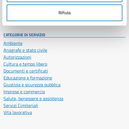
Personale amministrativo
Documenti e dati
Rifiuta
Intranet, posta aziendale e protocollo
CATEGORIE DI SERVIZIO
Ambiente
Anagrafe e stato civile
Autorizzazioni
Cultura e tempo libero
Documenti e certificati
Educazione e formazione
Giustizia e sicurezza pubblica
Imprese e commercio
Salute, benessere e assistenza
Servizi Cimiteriali
Vita lavorativa