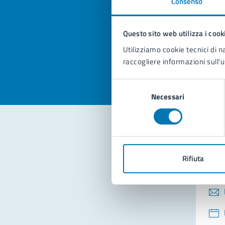
Consenso
Quan
pagi
Questo sito web utilizza i cook
Valuta la
Selezi
Utilizziamo cookie tecnici di n
Valuta 
Val
raccogliere informazioni sull'u
Selezione
Necessari
del
consenso
Con
Rifiuta