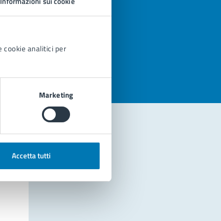
Informazioni sui cookie
azioni
 cookie analitici per
Marketing
Accetta tutti