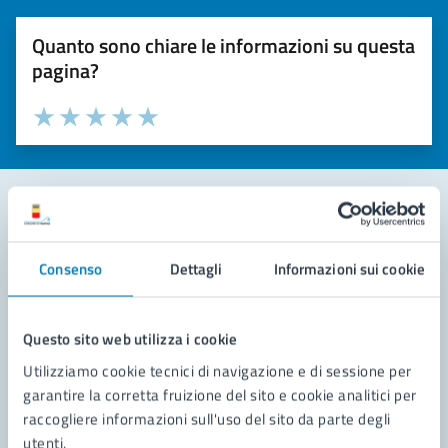
Quanto sono chiare le informazioni su questa
pagina?
Valuta la chiarezza delle informazioni (da 1 a 5 stelle)
Seleziona il numero di stelle per valutare la chiarezza delle i
Valuta 1 stelle su 5
Valuta 2 stelle su 5
Valuta 3 stelle su 5
Valuta 4 stelle su 5
Valuta 5 stelle su 5
Contatta il comune
Consenso
Dettagli
Informazioni sui cookie
Leggi le domande frequenti
Richiedi assistenza
Questo sito web utilizza i cookie
Utilizziamo cookie tecnici di navigazione e di sessione per
Prenota appuntamento
garantire la corretta fruizione del sito e cookie analitici per
raccogliere informazioni sull'uso del sito da parte degli
Problemi in città
utenti.