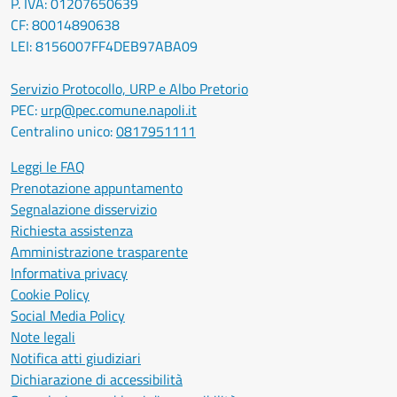
P. IVA: 01207650639
CF: 80014890638
LEI: 8156007FF4DEB97ABA09
Servizio Protocollo, URP e Albo Pretorio
PEC:
urp@pec.comune.napoli.it
Centralino unico:
0817951111
Leggi le FAQ
Prenotazione appuntamento
Segnalazione disservizio
Richiesta assistenza
Amministrazione trasparente
Informativa privacy
Cookie Policy
Social Media Policy
Note legali
Notifica atti giudiziari
Dichiarazione di accessibilità