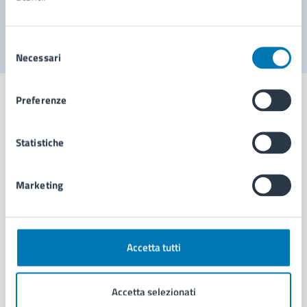
Segnala disservizio
Selezione
Necessari
del
consenso
Preferenze
Statistiche
Comune di Napoli
Marketing
AMMINISTRAZIONE
Aree amministrative
Organi di governo
Municipalità
Accetta tutti
Uffici
Enti e fondazioni
Accetta selezionati
Politici