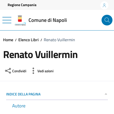
Vai ai contenuti
Vai al footer
Regione Campania
Comune di Napoli
Home
Elenco Libri
Renato Vuillermin
Renato Vuillermin
Condividi
Vedi azioni
INDICE DELLA PAGINA
Autore