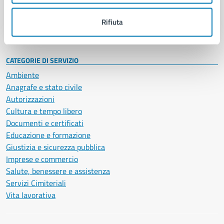
Personale amministrativo
Documenti e dati
Rifiuta
Intranet, posta aziendale e protocollo
CATEGORIE DI SERVIZIO
Ambiente
Anagrafe e stato civile
Autorizzazioni
Cultura e tempo libero
Documenti e certificati
Educazione e formazione
Giustizia e sicurezza pubblica
Imprese e commercio
Salute, benessere e assistenza
Servizi Cimiteriali
Vita lavorativa