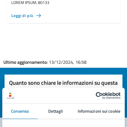
LOREM IPSUM, 80133
Leggi di più
Ultimo aggiornamento:
13/12/2024, 16:58
Quanto sono chiare le informazioni su questa
pagina?
Valuta la chiarezza delle informazioni (da 1 a 5 stelle)
Seleziona il numero di stelle per valutare la chiarezza delle i
Valuta 1 stelle su 5
Valuta 2 stelle su 5
Valuta 3 stelle su 5
Valuta 4 stelle su 5
Valuta 5 stelle su 5
Consenso
Dettagli
Informazioni sui cookie