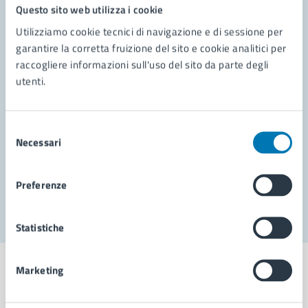
Questo sito web utilizza i cookie
Utilizziamo cookie tecnici di navigazione e di sessione per
Contatta il comune
garantire la corretta fruizione del sito e cookie analitici per
Leggi le domande frequenti
raccogliere informazioni sull'uso del sito da parte degli
utenti.
Richiedi assistenza
Prenota appuntamento
Selezione
Necessari
del
Problemi in città
consenso
Segnala disservizio
Preferenze
Statistiche
Marketing