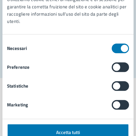
garantire la corretta fruizione del sito e cookie analitici per
Richiedi assistenza
raccogliere informazioni sull'uso del sito da parte degli
utenti.
Prenota appuntamento
Problemi in città
Selezione
Necessari
del
Segnala disservizio
consenso
Preferenze
Statistiche
Marketing
Comune di Napoli
AMMINISTRAZIONE
Accetta tutti