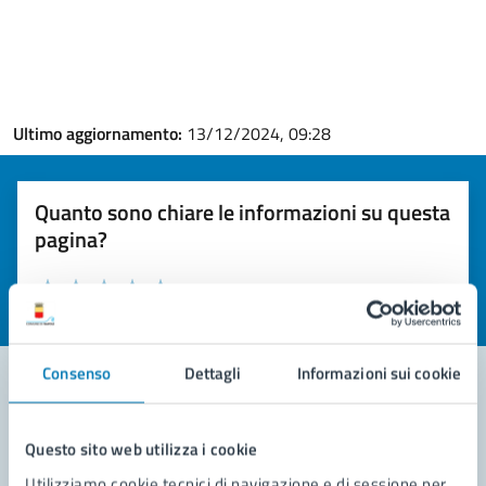
Ultimo aggiornamento:
13/12/2024, 09:28
Quanto sono chiare le informazioni su questa
pagina?
Valuta la chiarezza delle informazioni (da 1 a 5 stelle)
Seleziona il numero di stelle per valutare la chiarezza delle i
Valuta 1 stelle su 5
Valuta 2 stelle su 5
Valuta 3 stelle su 5
Valuta 4 stelle su 5
Valuta 5 stelle su 5
Consenso
Dettagli
Informazioni sui cookie
Contatta il comune
Questo sito web utilizza i cookie
Leggi le domande frequenti
Utilizziamo cookie tecnici di navigazione e di sessione per