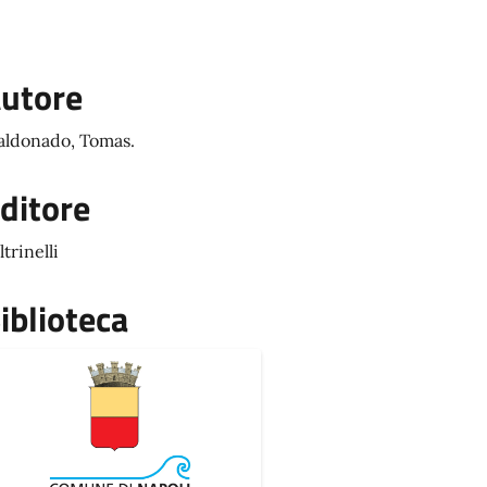
utore
ldonado, Tomas.
ditore
ltrinelli
iblioteca