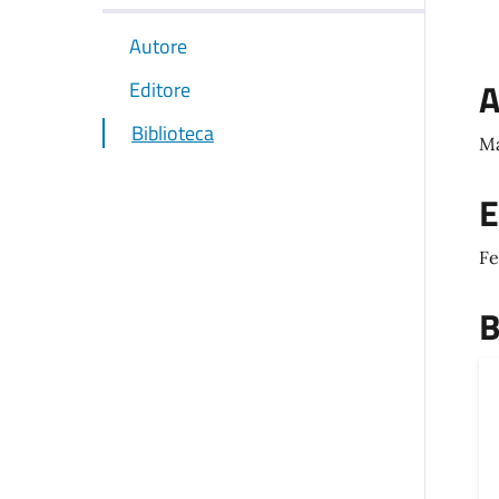
Autore
A
Editore
Biblioteca
Ma
E
Fe
B