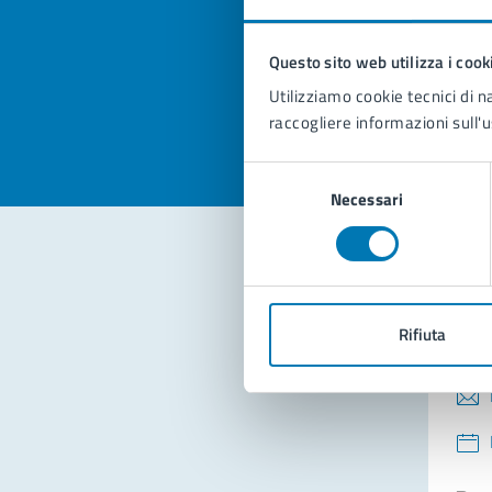
pagi
Questo sito web utilizza i cook
Valuta la
Selezi
Utilizziamo cookie tecnici di n
Valuta 
Val
raccogliere informazioni sull'u
Selezione
Necessari
del
consenso
Con
Rifiuta