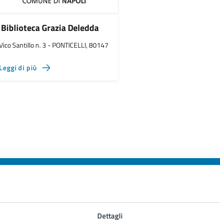
Biblioteca Grazia Deledda
Vico Santillo n. 3 - PONTICELLI, 80147
Leggi di più
to sono chiare le informazioni su questa
Dettagli