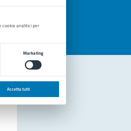
azioni
 cookie analitici per
Marketing
Accetta tutti