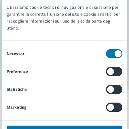
Contatta il comune
Utilizziamo cookie tecnici di navigazione e di sessione per
garantire la corretta fruizione del sito e cookie analitici per
Leggi le domande frequenti
raccogliere informazioni sull'uso del sito da parte degli
Richiedi assistenza
utenti.
Prenota appuntamento
Selezione
Problemi in città
Necessari
del
consenso
Segnala disservizio
Preferenze
Statistiche
Marketing
Comune di Napoli