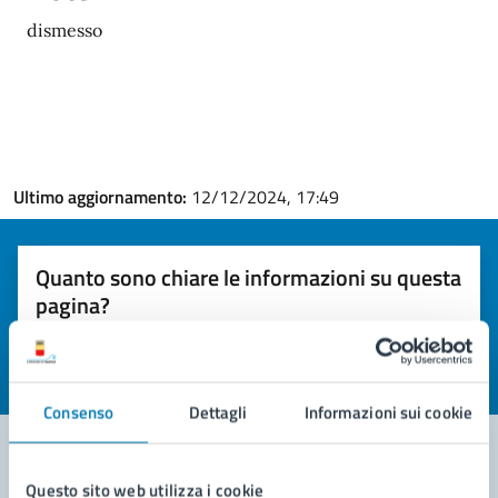
dismesso
Ultimo aggiornamento:
12/12/2024, 17:49
Quanto sono chiare le informazioni su questa
pagina?
Valuta la chiarezza delle informazioni (da 1 a 5 stelle)
Seleziona il numero di stelle per valutare la chiarezza delle i
Valuta 1 stelle su 5
Valuta 2 stelle su 5
Valuta 3 stelle su 5
Valuta 4 stelle su 5
Valuta 5 stelle su 5
Consenso
Dettagli
Informazioni sui cookie
Questo sito web utilizza i cookie