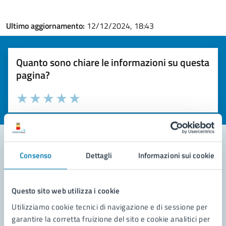
Ultimo aggiornamento:
12/12/2024, 18:43
Quanto sono chiare le informazioni su questa
pagina?
Valuta la chiarezza delle informazioni (da 1 a 5 stelle)
Seleziona il numero di stelle per valutare la chiarezza delle i
Valuta 1 stelle su 5
Valuta 2 stelle su 5
Valuta 3 stelle su 5
Valuta 4 stelle su 5
Valuta 5 stelle su 5
Consenso
Dettagli
Informazioni sui cookie
Contatta il comune
Leggi le domande frequenti
Questo sito web utilizza i cookie
Utilizziamo cookie tecnici di navigazione e di sessione per
Richiedi assistenza
garantire la corretta fruizione del sito e cookie analitici per