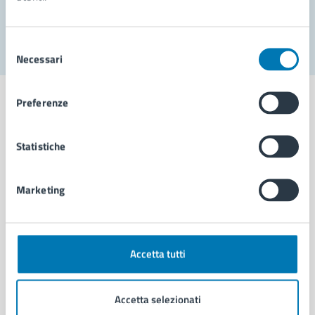
Segnala disservizio
Selezione
Necessari
del
consenso
Preferenze
Statistiche
Comune di Napoli
Marketing
AMMINISTRAZIONE
Aree amministrative
Organi di governo
Municipalità
Accetta tutti
Uffici
Enti e fondazioni
Accetta selezionati
Politici