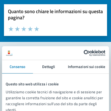
Quanto sono chiare le informazioni su questa
pagina?
Valuta la chiarezza delle informazioni (da 1 a 5 stelle)
Seleziona il numero di stelle per valutare la chiarezza delle i
Valuta 1 stelle su 5
Valuta 2 stelle su 5
Valuta 3 stelle su 5
Valuta 4 stelle su 5
Valuta 5 stelle su 5
Contatta il comune
Consenso
Dettagli
Informazioni sui cookie
Leggi le domande frequenti
Richiedi assistenza
Questo sito web utilizza i cookie
Utilizziamo cookie tecnici di navigazione e di sessione per
Prenota appuntamento
garantire la corretta fruizione del sito e cookie analitici per
raccogliere informazioni sull'uso del sito da parte degli
Problemi in città
utenti.