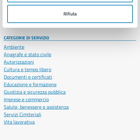
Personale amministrativo
Documenti e dati
Rifiuta
Intranet, posta aziendale e protocollo
CATEGORIE DI SERVIZIO
Ambiente
Anagrafe e stato civile
Autorizzazioni
Cultura e tempo libero
Documenti e certificati
Educazione e formazione
Giustizia e sicurezza pubblica
Imprese e commercio
Salute, benessere e assistenza
Servizi Cimiteriali
Vita lavorativa