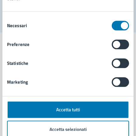
Segnala disservizio
Selezione
Necessari
del
consenso
Preferenze
Statistiche
Comune di Napoli
Marketing
AMMINISTRAZIONE
Aree amministrative
Organi di governo
Municipalità
Accetta tutti
Uffici
Enti e fondazioni
Accetta selezionati
Politici