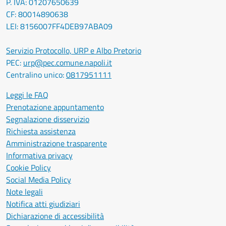
P. IVA: 01207650639
CF: 80014890638
LEI: 8156007FF4DEB97ABA09
Servizio Protocollo, URP e Albo Pretorio
PEC:
urp@pec.comune.napoli.it
Centralino unico:
0817951111
Leggi le FAQ
Prenotazione appuntamento
Segnalazione disservizio
Richiesta assistenza
Amministrazione trasparente
Informativa privacy
Cookie Policy
Social Media Policy
Note legali
Notifica atti giudiziari
Dichiarazione di accessibilità