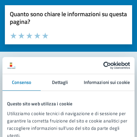
Quanto sono chiare le informazioni su questa
pagina?
Valuta la chiarezza delle informazioni (da 1 a 5 stelle)
Seleziona il numero di stelle per valutare la chiarezza delle i
Valuta 1 stelle su 5
Valuta 2 stelle su 5
Valuta 3 stelle su 5
Valuta 4 stelle su 5
Valuta 5 stelle su 5
Contatta il comune
Consenso
Dettagli
Informazioni sui cookie
Leggi le domande frequenti
Richiedi assistenza
Questo sito web utilizza i cookie
Utilizziamo cookie tecnici di navigazione e di sessione per
Prenota appuntamento
garantire la corretta fruizione del sito e cookie analitici per
raccogliere informazioni sull'uso del sito da parte degli
Problemi in città
utenti.