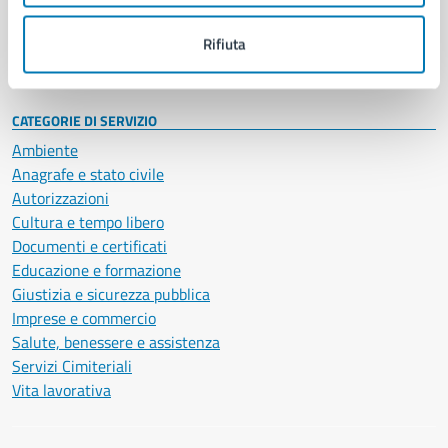
Personale amministrativo
Documenti e dati
Rifiuta
Intranet, posta aziendale e protocollo
CATEGORIE DI SERVIZIO
Ambiente
Anagrafe e stato civile
Autorizzazioni
Cultura e tempo libero
Documenti e certificati
Educazione e formazione
Giustizia e sicurezza pubblica
Imprese e commercio
Salute, benessere e assistenza
Servizi Cimiteriali
Vita lavorativa