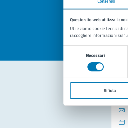
Consenso
Quan
pagi
Questo sito web utilizza i cook
Valuta la
Selezi
Utilizziamo cookie tecnici di n
Valuta 
Val
raccogliere informazioni sull'u
Selezione
Necessari
del
consenso
Con
Rifiuta