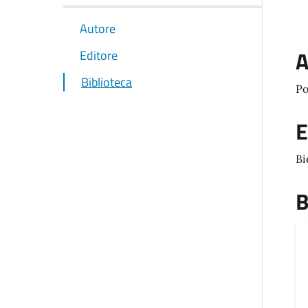
Autore
A
Editore
Biblioteca
Po
E
Bi
B