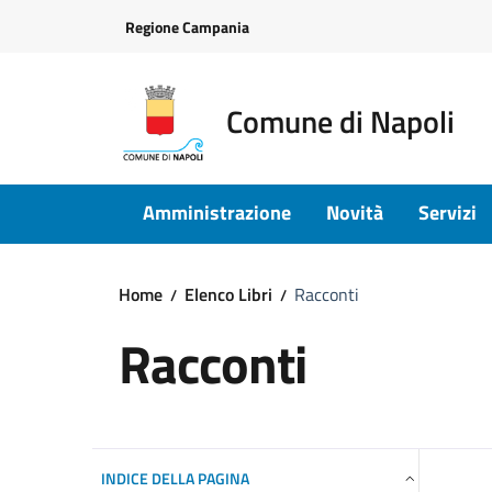
Vai ai contenuti
Vai al footer
Regione Campania
Comune di Napoli
Amministrazione
Novità
Servizi
Home
Elenco Libri
Racconti
Racconti
INDICE DELLA PAGINA