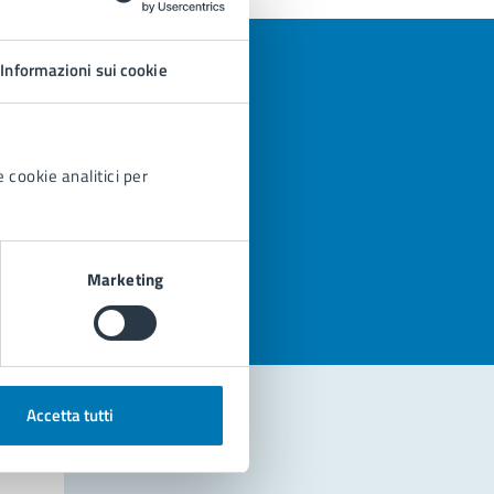
Informazioni sui cookie
 cookie analitici per
azioni
Marketing
Accetta tutti