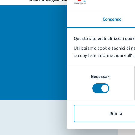
Consenso
Questo sito web utilizza i cook
Quan
Utilizziamo cookie tecnici di n
pagi
raccogliere informazioni sull'u
Valuta la
Selezi
Selezione
Valuta 
Val
Necessari
del
consenso
Rifiuta
Con