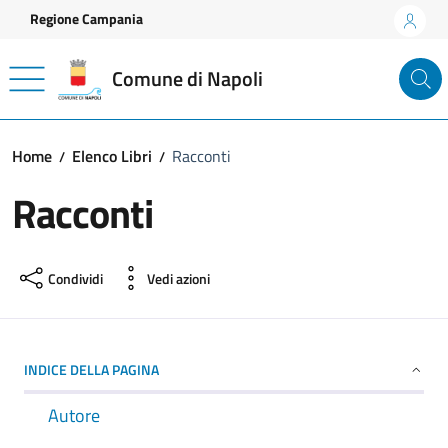
Vai ai contenuti
Vai al footer
Regione Campania
Comune di Napoli
Home
Elenco Libri
Racconti
Racconti
Condividi
Vedi azioni
INDICE DELLA PAGINA
Autore