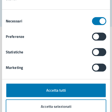
Segnala disservizio
Selezione
Necessari
del
consenso
Preferenze
Statistiche
Comune di Napoli
Marketing
AMMINISTRAZIONE
Aree amministrative
Organi di governo
Municipalità
Accetta tutti
Uffici
Enti e fondazioni
Accetta selezionati
Politici