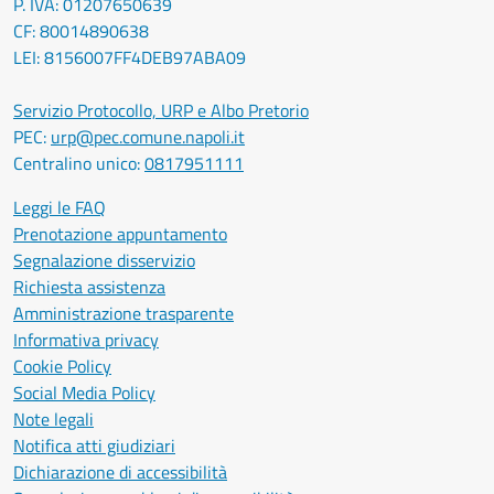
P. IVA: 01207650639
CF: 80014890638
LEI: 8156007FF4DEB97ABA09
Servizio Protocollo, URP e Albo Pretorio
PEC:
urp@pec.comune.napoli.it
Centralino unico:
0817951111
Leggi le FAQ
Prenotazione appuntamento
Segnalazione disservizio
Richiesta assistenza
Amministrazione trasparente
Informativa privacy
Cookie Policy
Social Media Policy
Note legali
Notifica atti giudiziari
Dichiarazione di accessibilità