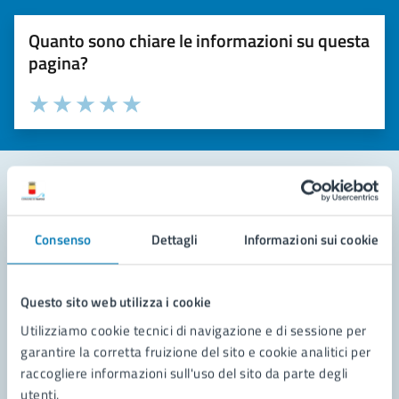
Quanto sono chiare le informazioni su questa
pagina?
Valuta la chiarezza delle informazioni (da 1 a 5 stelle)
Seleziona il numero di stelle per valutare la chiarezza delle i
Valuta 1 stelle su 5
Valuta 2 stelle su 5
Valuta 3 stelle su 5
Valuta 4 stelle su 5
Valuta 5 stelle su 5
Contatta il comune
Consenso
Dettagli
Informazioni sui cookie
Leggi le domande frequenti
Richiedi assistenza
Questo sito web utilizza i cookie
Utilizziamo cookie tecnici di navigazione e di sessione per
Prenota appuntamento
garantire la corretta fruizione del sito e cookie analitici per
raccogliere informazioni sull'uso del sito da parte degli
Problemi in città
utenti.