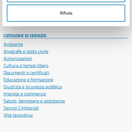
Personale amministrativo
Documenti e dati
Rifiuta
Intranet, posta aziendale e protocollo
CATEGORIE DI SERVIZIO
Ambiente
Anagrafe e stato civile
Autorizzazioni
Cultura e tempo libero
Documenti e certificati
Educazione e formazione
Giustizia e sicurezza pubblica
Imprese e commercio
Salute, benessere e assistenza
Servizi Cimiteriali
Vita lavorativa