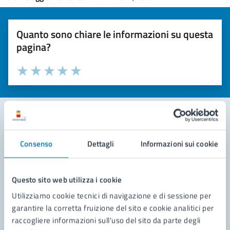
Quanto sono chiare le informazioni su questa
pagina?
Valuta la chiarezza delle informazioni (da 1 a 5 stelle)
Seleziona il numero di stelle per valutare la chiarezza delle i
Valuta 1 stelle su 5
Valuta 2 stelle su 5
Valuta 3 stelle su 5
Valuta 4 stelle su 5
Valuta 5 stelle su 5
Contatta il comune
Consenso
Dettagli
Informazioni sui cookie
Leggi le domande frequenti
Questo sito web utilizza i cookie
Richiedi assistenza
Utilizziamo cookie tecnici di navigazione e di sessione per
Prenota appuntamento
garantire la corretta fruizione del sito e cookie analitici per
raccogliere informazioni sull'uso del sito da parte degli