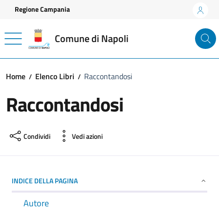
Vai ai contenuti
Vai al footer
Regione Campania
Comune di Napoli
Home
Elenco Libri
Raccontandosi
Raccontandosi
Condividi
Vedi azioni
INDICE DELLA PAGINA
Autore