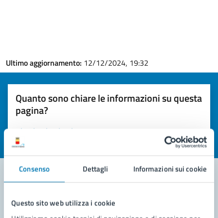
Ultimo aggiornamento:
12/12/2024, 19:32
Quanto sono chiare le informazioni su questa
pagina?
Valuta la chiarezza delle informazioni (da 1 a 5 stelle)
Seleziona il numero di stelle per valutare la chiarezza delle i
Valuta 1 stelle su 5
Valuta 2 stelle su 5
Valuta 3 stelle su 5
Valuta 4 stelle su 5
Valuta 5 stelle su 5
Consenso
Dettagli
Informazioni sui cookie
Contatta il comune
Questo sito web utilizza i cookie