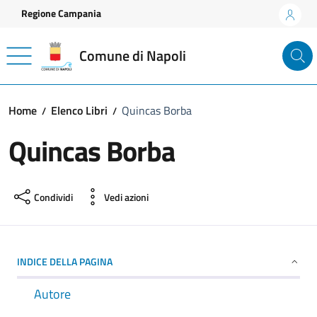
Vai ai contenuti
Vai al footer
Regione Campania
Comune di Napoli
Home
Elenco Libri
Quincas Borba
Quincas Borba
Condividi
Vedi azioni
INDICE DELLA PAGINA
Autore