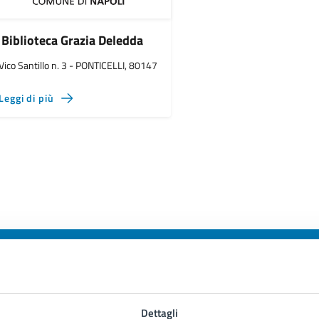
Biblioteca Grazia Deledda
Vico Santillo n. 3 - PONTICELLI, 80147
Leggi di più
to sono chiare le informazioni su questa
Dettagli