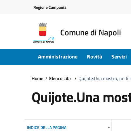
Vai ai contenuti
Vai al footer
Regione Campania
Comune di Napoli
Amministrazione
Novità
Servizi
Home
Elenco Libri
Quijote.Una mostra, un fil
Quijote.Una mostr
INDICE DELLA PAGINA