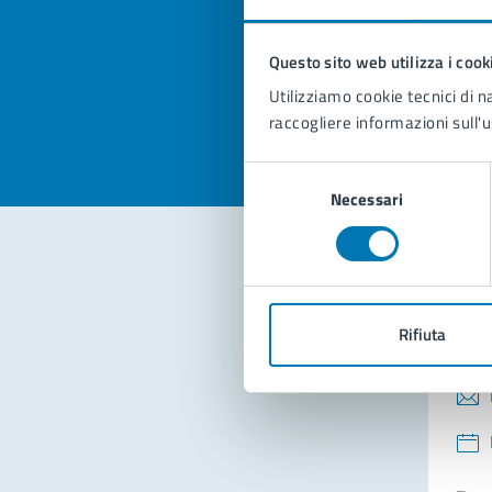
pagi
Questo sito web utilizza i cook
Valuta la
Selezi
Utilizziamo cookie tecnici di n
Valuta 
Val
raccogliere informazioni sull'u
Selezione
Necessari
del
consenso
Con
Rifiuta