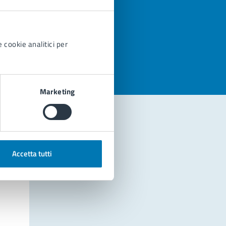
azioni
 cookie analitici per
Marketing
Accetta tutti