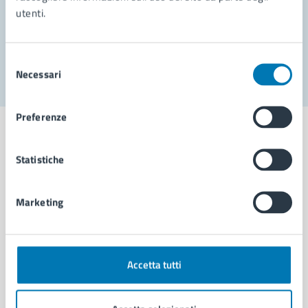
utenti.
Problemi in città
Segnala disservizio
Selezione
Necessari
del
consenso
Preferenze
Statistiche
Comune di Napoli
Marketing
AMMINISTRAZIONE
Aree amministrative
Organi di governo
Accetta tutti
Municipalità
Uffici