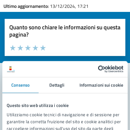
Ultimo aggiornamento:
13/12/2024, 17:21
Quanto sono chiare le informazioni su questa
pagina?
Valuta la chiarezza delle informazioni (da 1 a 5 stelle)
Seleziona il numero di stelle per valutare la chiarezza delle i
Valuta 1 stelle su 5
Valuta 2 stelle su 5
Valuta 3 stelle su 5
Valuta 4 stelle su 5
Valuta 5 stelle su 5
Consenso
Dettagli
Informazioni sui cookie
Contatta il comune
Leggi le domande frequenti
Questo sito web utilizza i cookie
Richiedi assistenza
Utilizziamo cookie tecnici di navigazione e di sessione per
garantire la corretta fruizione del sito e cookie analitici per
Prenota appuntamento
raccogliere informazioni sull'uso del sito da parte degli