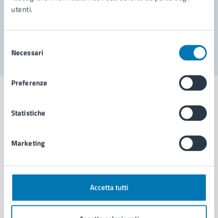
utenti.
Problemi in città
Segnala disservizio
Selezione
Necessari
del
consenso
Preferenze
Statistiche
Comune di Napoli
Marketing
AMMINISTRAZIONE
Aree amministrative
Organi di governo
Accetta tutti
Municipalità
Uffici