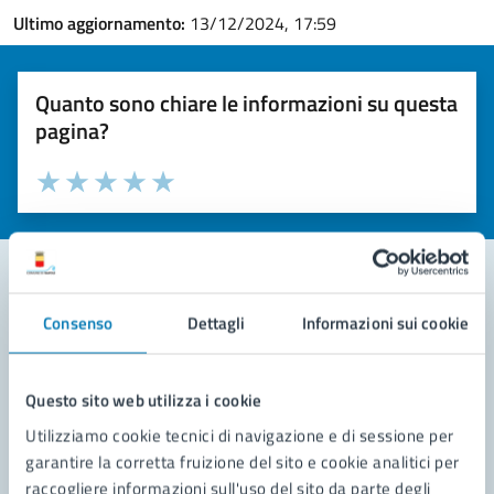
Ultimo aggiornamento:
13/12/2024, 17:59
Quanto sono chiare le informazioni su questa
pagina?
Valuta la chiarezza delle informazioni (da 1 a 5 stelle)
Seleziona il numero di stelle per valutare la chiarezza delle i
Valuta 1 stelle su 5
Valuta 2 stelle su 5
Valuta 3 stelle su 5
Valuta 4 stelle su 5
Valuta 5 stelle su 5
Consenso
Dettagli
Informazioni sui cookie
Contatta il comune
Leggi le domande frequenti
Questo sito web utilizza i cookie
Richiedi assistenza
Utilizziamo cookie tecnici di navigazione e di sessione per
garantire la corretta fruizione del sito e cookie analitici per
Prenota appuntamento
raccogliere informazioni sull'uso del sito da parte degli