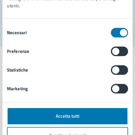
utenti.
Problemi in città
Segnala disservizio
Selezione
Necessari
del
consenso
Preferenze
Statistiche
Comune di Napoli
Marketing
AMMINISTRAZIONE
Aree amministrative
Organi di governo
Accetta tutti
Municipalità
Uffici