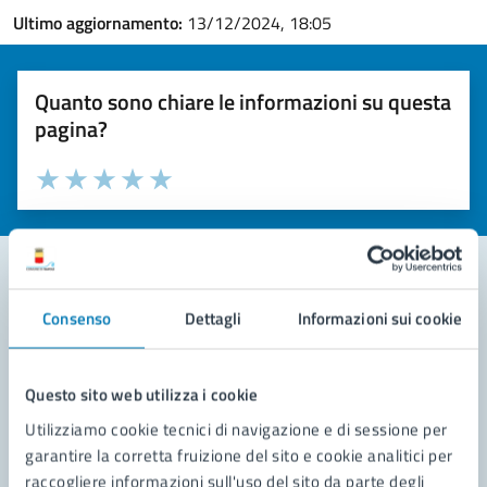
Ultimo aggiornamento:
13/12/2024, 18:05
Quanto sono chiare le informazioni su questa
pagina?
Valuta la chiarezza delle informazioni (da 1 a 5 stelle)
Seleziona il numero di stelle per valutare la chiarezza delle i
Valuta 1 stelle su 5
Valuta 2 stelle su 5
Valuta 3 stelle su 5
Valuta 4 stelle su 5
Valuta 5 stelle su 5
Consenso
Dettagli
Informazioni sui cookie
Contatta il comune
Leggi le domande frequenti
Questo sito web utilizza i cookie
Richiedi assistenza
Utilizziamo cookie tecnici di navigazione e di sessione per
garantire la corretta fruizione del sito e cookie analitici per
Prenota appuntamento
raccogliere informazioni sull'uso del sito da parte degli