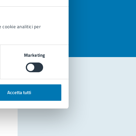
azioni
 cookie analitici per
Marketing
Accetta tutti