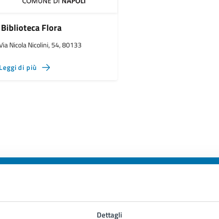
Biblioteca Flora
Via Nicola Nicolini, 54, 80133
Leggi di più
to sono chiare le informazioni su questa
Dettagli