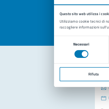
pagi
Questo sito web utilizza i cook
Valuta la
Selezi
Utilizziamo cookie tecnici di n
Valuta 
Val
raccogliere informazioni sull'u
Selezione
Necessari
del
consenso
Con
Rifiuta