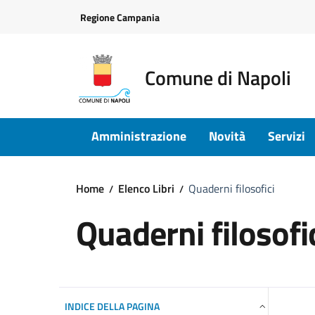
Vai ai contenuti
Vai al footer
Regione Campania
Comune di Napoli
Amministrazione
Novità
Servizi
Home
Elenco Libri
Quaderni filosofici
Quaderni filosofi
INDICE DELLA PAGINA