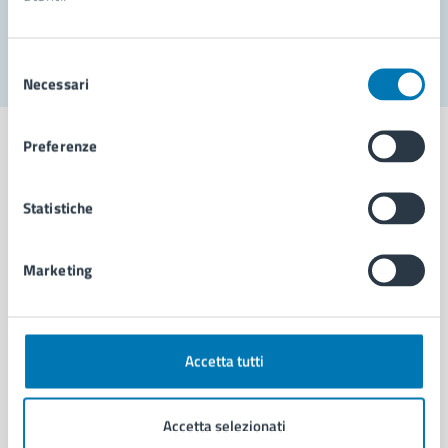
Segnala disservizio
Selezione
Necessari
del
consenso
Preferenze
Statistiche
Comune di Napoli
Marketing
AMMINISTRAZIONE
Aree amministrative
Organi di governo
Municipalità
Accetta tutti
Uffici
Enti e fondazioni
Accetta selezionati
Politici