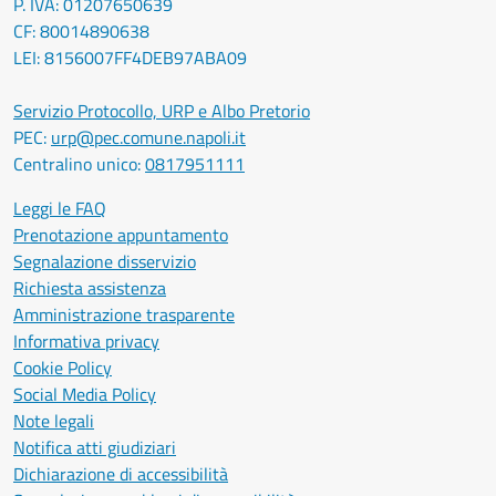
P. IVA: 01207650639
CF: 80014890638
LEI: 8156007FF4DEB97ABA09
Servizio Protocollo, URP e Albo Pretorio
PEC:
urp@pec.comune.napoli.it
Centralino unico:
0817951111
Leggi le FAQ
Prenotazione appuntamento
Segnalazione disservizio
Richiesta assistenza
Amministrazione trasparente
Informativa privacy
Cookie Policy
Social Media Policy
Note legali
Notifica atti giudiziari
Dichiarazione di accessibilità