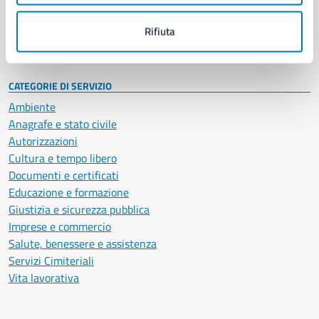
Personale amministrativo
Documenti e dati
Rifiuta
Intranet, posta aziendale e protocollo
CATEGORIE DI SERVIZIO
Ambiente
Anagrafe e stato civile
Autorizzazioni
Cultura e tempo libero
Documenti e certificati
Educazione e formazione
Giustizia e sicurezza pubblica
Imprese e commercio
Salute, benessere e assistenza
Servizi Cimiteriali
Vita lavorativa