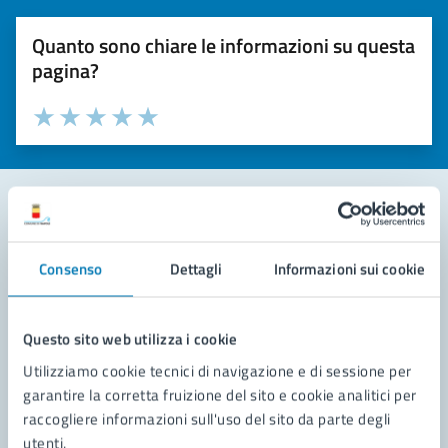
Quanto sono chiare le informazioni su questa
pagina?
Valuta la chiarezza delle informazioni (da 1 a 5 stelle)
Seleziona il numero di stelle per valutare la chiarezza delle i
Valuta 1 stelle su 5
Valuta 2 stelle su 5
Valuta 3 stelle su 5
Valuta 4 stelle su 5
Valuta 5 stelle su 5
Contatta il comune
Consenso
Dettagli
Informazioni sui cookie
Leggi le domande frequenti
Richiedi assistenza
Questo sito web utilizza i cookie
Utilizziamo cookie tecnici di navigazione e di sessione per
Prenota appuntamento
garantire la corretta fruizione del sito e cookie analitici per
raccogliere informazioni sull'uso del sito da parte degli
Problemi in città
utenti.