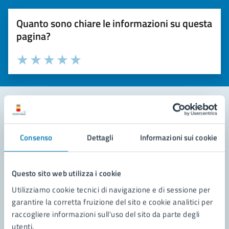
Quanto sono chiare le informazioni su questa
pagina?
Valuta la chiarezza delle informazioni (da 1 a 5 stelle)
Seleziona il numero di stelle per valutare la chiarezza delle i
Valuta 1 stelle su 5
Valuta 2 stelle su 5
Valuta 3 stelle su 5
Valuta 4 stelle su 5
Valuta 5 stelle su 5
Contatta il comune
Consenso
Dettagli
Informazioni sui cookie
Leggi le domande frequenti
Richiedi assistenza
Questo sito web utilizza i cookie
Utilizziamo cookie tecnici di navigazione e di sessione per
Prenota appuntamento
garantire la corretta fruizione del sito e cookie analitici per
raccogliere informazioni sull'uso del sito da parte degli
Problemi in città
utenti.