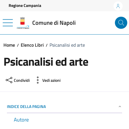
Vai ai contenuti
Vai al footer
Regione Campania
Comune di Napoli
Home
Elenco Libri
Psicanalisi ed arte
Psicanalisi ed arte
Condividi
Vedi azioni
INDICE DELLA PAGINA
Autore