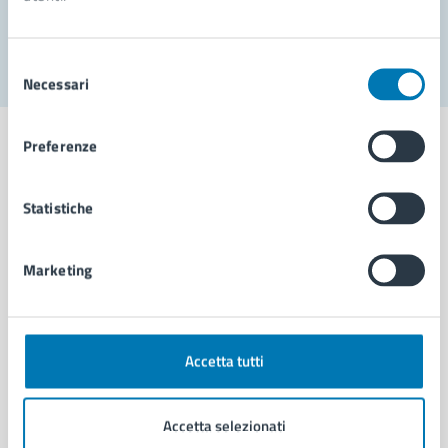
Segnala disservizio
Selezione
Necessari
del
consenso
Preferenze
Statistiche
Comune di Napoli
Marketing
AMMINISTRAZIONE
Aree amministrative
Organi di governo
Municipalità
Accetta tutti
Uffici
Enti e fondazioni
Accetta selezionati
Politici