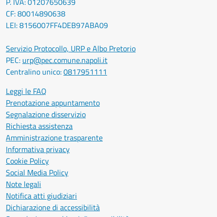
P. IVA: 01207650639
CF: 80014890638
LEI: 8156007FF4DEB97ABA09
Servizio Protocollo, URP e Albo Pretorio
PEC:
urp@pec.comune.napoli.it
Centralino unico:
0817951111
Leggi le FAQ
Prenotazione appuntamento
Segnalazione disservizio
Richiesta assistenza
Amministrazione trasparente
Informativa privacy
Cookie Policy
Social Media Policy
Note legali
Notifica atti giudiziari
Dichiarazione di accessibilità