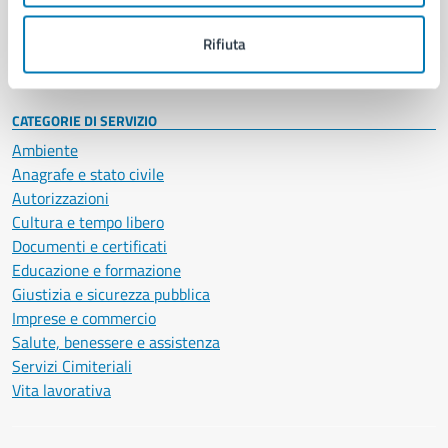
Personale amministrativo
Documenti e dati
Rifiuta
Intranet, posta aziendale e protocollo
CATEGORIE DI SERVIZIO
Ambiente
Anagrafe e stato civile
Autorizzazioni
Cultura e tempo libero
Documenti e certificati
Educazione e formazione
Giustizia e sicurezza pubblica
Imprese e commercio
Salute, benessere e assistenza
Servizi Cimiteriali
Vita lavorativa