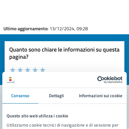
Ultimo aggiornamento:
13/12/2024, 09:28
Quanto sono chiare le informazioni su questa
pagina?
Valuta la chiarezza delle informazioni (da 1 a 5 stelle)
Seleziona il numero di stelle per valutare la chiarezza delle i
Valuta 1 stelle su 5
Valuta 2 stelle su 5
Valuta 3 stelle su 5
Valuta 4 stelle su 5
Valuta 5 stelle su 5
Consenso
Dettagli
Informazioni sui cookie
Contatta il comune
Questo sito web utilizza i cookie
Leggi le domande frequenti
Utilizziamo cookie tecnici di navigazione e di sessione per