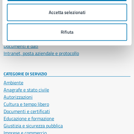
Organi di governo
Municipalità
Accetta selezionati
Uffici
Enti e fondazioni
Politici
Rifiuta
Personale amministrativo
Documenti e dati
Intranet, posta aziendale e protocollo
CATEGORIE DI SERVIZIO
Ambiente
Anagrafe e stato civile
Autorizzazioni
Cultura e tempo libero
Documenti e certificati
Educazione e formazione
Giustizia e sicurezza pubblica
Imprese e commercio