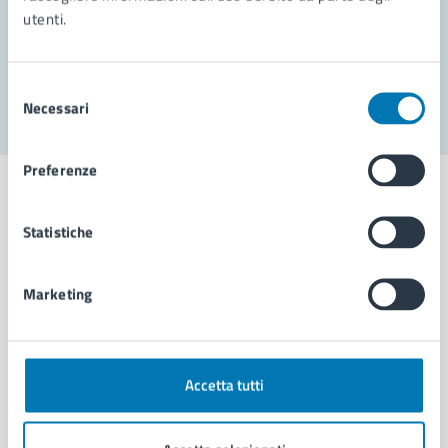
utenti.
Problemi in città
Segnala disservizio
Selezione
Necessari
del
consenso
Preferenze
Statistiche
Comune di Napoli
Marketing
AMMINISTRAZIONE
Aree amministrative
Organi di governo
Accetta tutti
Municipalità
Uffici