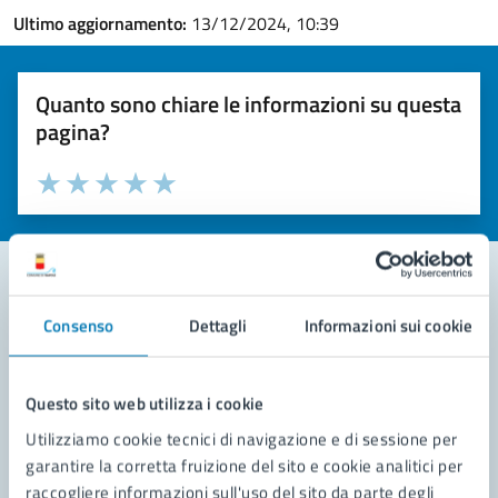
Ultimo aggiornamento:
13/12/2024, 10:39
Quanto sono chiare le informazioni su questa
pagina?
Valuta la chiarezza delle informazioni (da 1 a 5 stelle)
Seleziona il numero di stelle per valutare la chiarezza delle i
Valuta 1 stelle su 5
Valuta 2 stelle su 5
Valuta 3 stelle su 5
Valuta 4 stelle su 5
Valuta 5 stelle su 5
Consenso
Dettagli
Informazioni sui cookie
Contatta il comune
Leggi le domande frequenti
Questo sito web utilizza i cookie
Richiedi assistenza
Utilizziamo cookie tecnici di navigazione e di sessione per
garantire la corretta fruizione del sito e cookie analitici per
Prenota appuntamento
raccogliere informazioni sull'uso del sito da parte degli