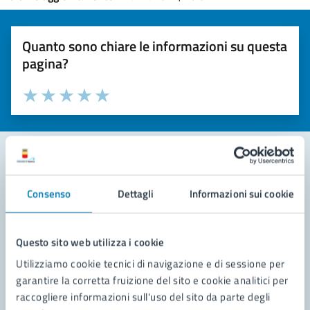
Quanto sono chiare le informazioni su questa
pagina?
Valuta la chiarezza delle informazioni (da 1 a 5 stelle)
Seleziona il numero di stelle per valutare la chiarezza delle i
Valuta 1 stelle su 5
Valuta 2 stelle su 5
Valuta 3 stelle su 5
Valuta 4 stelle su 5
Valuta 5 stelle su 5
Contatta il comune
Consenso
Dettagli
Informazioni sui cookie
Leggi le domande frequenti
Questo sito web utilizza i cookie
Richiedi assistenza
Utilizziamo cookie tecnici di navigazione e di sessione per
Prenota appuntamento
garantire la corretta fruizione del sito e cookie analitici per
raccogliere informazioni sull'uso del sito da parte degli