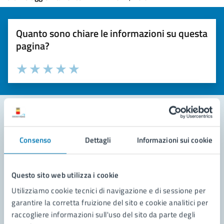
Quanto sono chiare le informazioni su questa
pagina?
Valuta la chiarezza delle informazioni (da 1 a 5 stelle)
Seleziona il numero di stelle per valutare la chiarezza delle i
Valuta 1 stelle su 5
Valuta 2 stelle su 5
Valuta 3 stelle su 5
Valuta 4 stelle su 5
Valuta 5 stelle su 5
Contatta il comune
Consenso
Dettagli
Informazioni sui cookie
Leggi le domande frequenti
Questo sito web utilizza i cookie
Richiedi assistenza
Utilizziamo cookie tecnici di navigazione e di sessione per
Prenota appuntamento
garantire la corretta fruizione del sito e cookie analitici per
raccogliere informazioni sull'uso del sito da parte degli