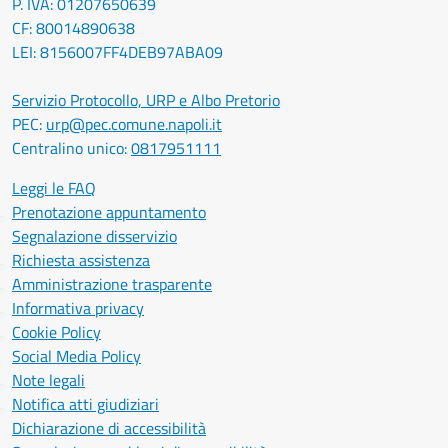
P. IVA: 01207650639
CF: 80014890638
LEI: 8156007FF4DEB97ABA09
Servizio Protocollo, URP e Albo Pretorio
PEC:
urp@pec.comune.napoli.it
Centralino unico:
0817951111
Leggi le FAQ
Prenotazione appuntamento
Segnalazione disservizio
Richiesta assistenza
Amministrazione trasparente
Informativa privacy
Cookie Policy
Social Media Policy
Note legali
Notifica atti giudiziari
Dichiarazione di accessibilità