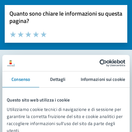
Quanto sono chiare le informazioni su questa
pagina?
Valuta la chiarezza delle informazioni (da 1 a 5 stelle)
Seleziona il numero di stelle per valutare la chiarezza delle i
Valuta 1 stelle su 5
Valuta 2 stelle su 5
Valuta 3 stelle su 5
Valuta 4 stelle su 5
Valuta 5 stelle su 5
Contatta il comune
Consenso
Dettagli
Informazioni sui cookie
Leggi le domande frequenti
Richiedi assistenza
Questo sito web utilizza i cookie
Utilizziamo cookie tecnici di navigazione e di sessione per
Prenota appuntamento
garantire la corretta fruizione del sito e cookie analitici per
raccogliere informazioni sull'uso del sito da parte degli
Problemi in città
utenti.