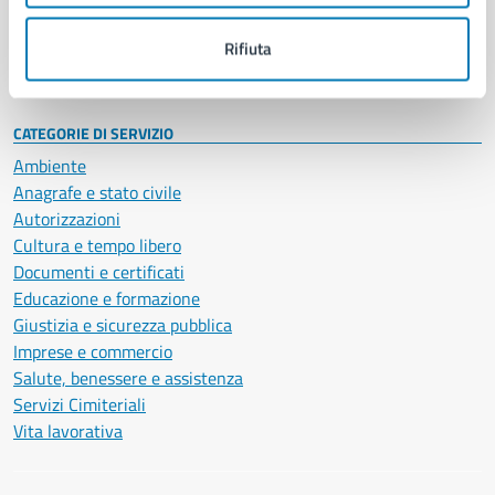
Personale amministrativo
Documenti e dati
Rifiuta
Intranet, posta aziendale e protocollo
CATEGORIE DI SERVIZIO
Ambiente
Anagrafe e stato civile
Autorizzazioni
Cultura e tempo libero
Documenti e certificati
Educazione e formazione
Giustizia e sicurezza pubblica
Imprese e commercio
Salute, benessere e assistenza
Servizi Cimiteriali
Vita lavorativa