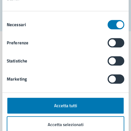
Segnala disservizio
Selezione
Necessari
del
consenso
Preferenze
Statistiche
Comune di Napoli
Marketing
AMMINISTRAZIONE
Aree amministrative
Organi di governo
Municipalità
Accetta tutti
Uffici
Enti e fondazioni
Accetta selezionati
Politici