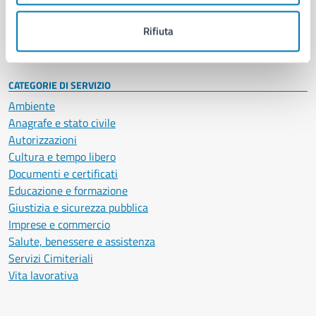
Personale amministrativo
Documenti e dati
Rifiuta
Intranet, posta aziendale e protocollo
CATEGORIE DI SERVIZIO
Ambiente
Anagrafe e stato civile
Autorizzazioni
Cultura e tempo libero
Documenti e certificati
Educazione e formazione
Giustizia e sicurezza pubblica
Imprese e commercio
Salute, benessere e assistenza
Servizi Cimiteriali
Vita lavorativa