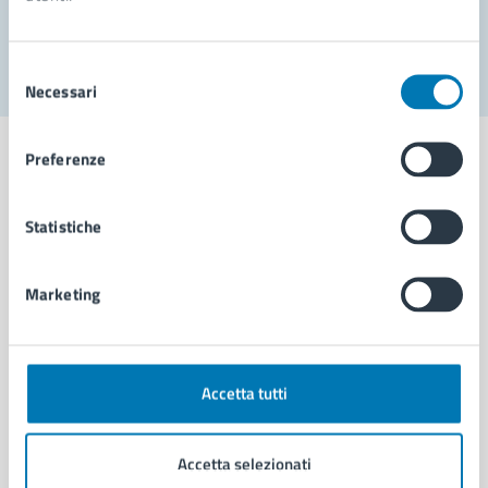
Segnala disservizio
Selezione
Necessari
del
consenso
Preferenze
Statistiche
Comune di Napoli
Marketing
AMMINISTRAZIONE
Aree amministrative
Organi di governo
Municipalità
Accetta tutti
Uffici
Enti e fondazioni
Accetta selezionati
Politici