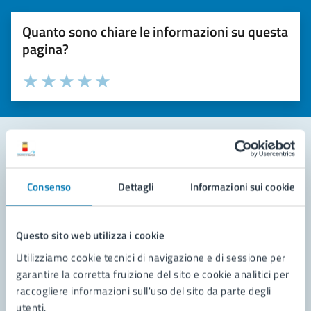
Quanto sono chiare le informazioni su questa
pagina?
Valuta la chiarezza delle informazioni (da 1 a 5 stelle)
Seleziona il numero di stelle per valutare la chiarezza delle i
Valuta 1 stelle su 5
Valuta 2 stelle su 5
Valuta 3 stelle su 5
Valuta 4 stelle su 5
Valuta 5 stelle su 5
Contatta il comune
Consenso
Dettagli
Informazioni sui cookie
Leggi le domande frequenti
Richiedi assistenza
Questo sito web utilizza i cookie
Utilizziamo cookie tecnici di navigazione e di sessione per
Prenota appuntamento
garantire la corretta fruizione del sito e cookie analitici per
raccogliere informazioni sull'uso del sito da parte degli
Problemi in città
utenti.