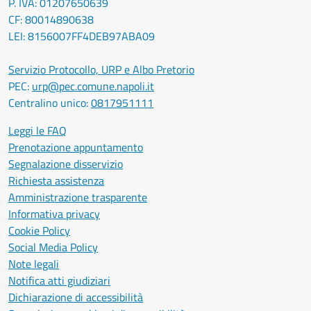
P. IVA: 01207650639
CF: 80014890638
LEI: 8156007FF4DEB97ABA09
Servizio Protocollo, URP e Albo Pretorio
PEC:
urp@pec.comune.napoli.it
Centralino unico:
0817951111
Leggi le FAQ
Prenotazione appuntamento
Segnalazione disservizio
Richiesta assistenza
Amministrazione trasparente
Informativa privacy
Cookie Policy
Social Media Policy
Note legali
Notifica atti giudiziari
Dichiarazione di accessibilità