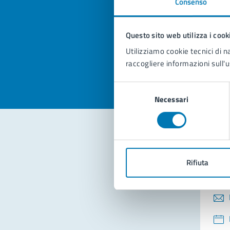
Consenso
Quan
pagi
Questo sito web utilizza i cook
Valuta la
Selezi
Utilizziamo cookie tecnici di n
Valuta 
Val
raccogliere informazioni sull'u
Selezione
Necessari
del
consenso
Con
Rifiuta