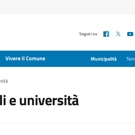
Facebook
X
Seguici su:
Vivere il Comune
Municipalità
Temp
rsità
i e università