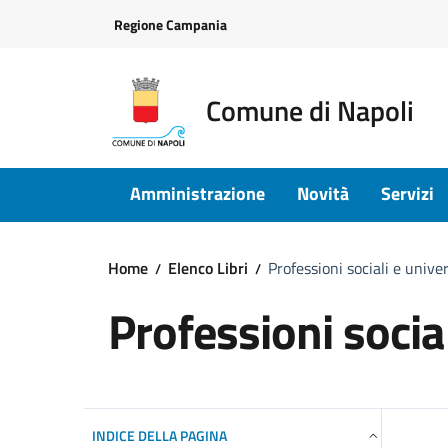
Vai ai contenuti
Vai al footer
Regione Campania
Comune di Napoli
Amministrazione
Novità
Servizi
Home
Elenco Libri
Professioni sociali e unive
Professioni social
INDICE DELLA PAGINA