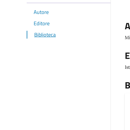
Autore
A
Editore
Biblioteca
Mi
E
Is
B