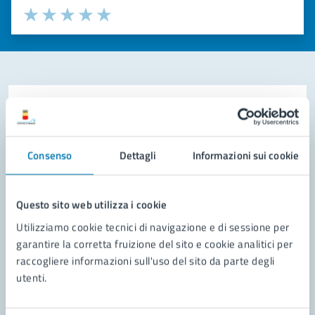
Valuta la chiarezza delle informazioni (da 1 a 5 stelle)
Seleziona il numero di stelle per valutare la chiarezza delle i
Valuta 1 stelle su 5
Valuta 2 stelle su 5
Valuta 3 stelle su 5
Valuta 4 stelle su 5
Valuta 5 stelle su 5
Contatta il comune
Leggi le domande frequenti
Consenso
Dettagli
Informazioni sui cookie
Richiedi assistenza
Prenota appuntamento
Questo sito web utilizza i cookie
Utilizziamo cookie tecnici di navigazione e di sessione per
Problemi in città
garantire la corretta fruizione del sito e cookie analitici per
raccogliere informazioni sull'uso del sito da parte degli
Segnala disservizio
utenti.