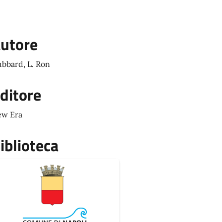
utore
bbard, L. Ron
ditore
w Era
iblioteca