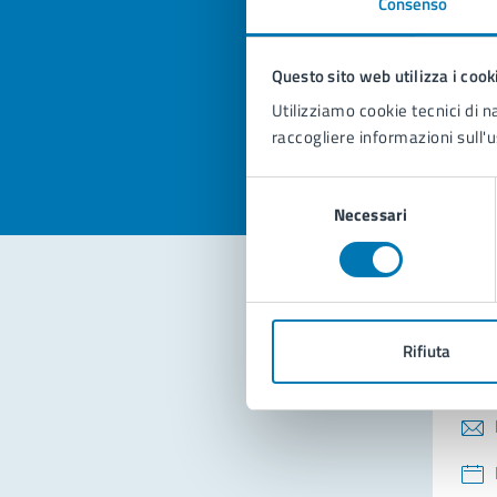
Consenso
Quan
pagi
Questo sito web utilizza i cook
Valuta la
Selezi
Utilizziamo cookie tecnici di n
Valuta 
Val
raccogliere informazioni sull'u
Selezione
Necessari
del
consenso
Con
Rifiuta