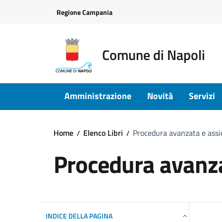
Vai ai contenuti
Vai al footer
Regione Campania
Comune di Napoli
Amministrazione
Novità
Servizi
Home
Elenco Libri
Procedura avanzata e ass
Procedura avanza
INDICE DELLA PAGINA