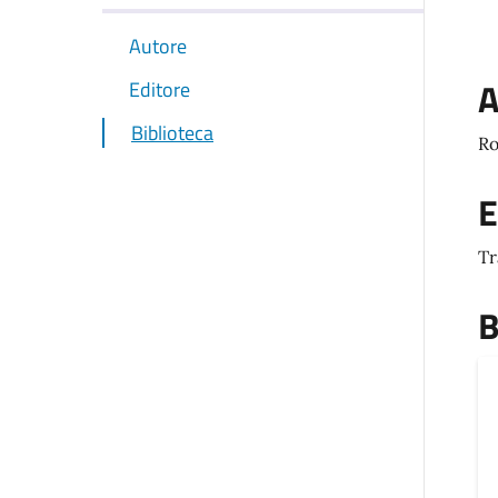
Autore
A
Editore
Biblioteca
Ro
E
Tr
B